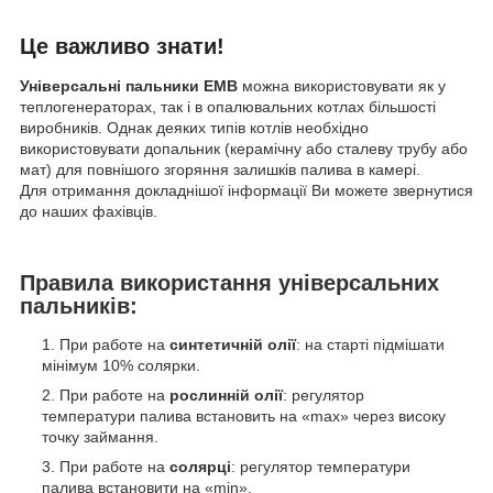
Це важливо знати!
Універсальні пальники EMB
можна використовувати як у
теплогенераторах, так і в опалювальних котлах більшості
виробників. Однак деяких типів котлів необхідно
використовувати допальник (керамічну або сталеву трубу або
мат) для повнішого згоряння залишків палива в камері.
Для отримання докладнішої інформації Ви можете звернутися
до наших фахівців.
Правила використання універсальних
пальників:
При работе на
синтетичній олії
: на старті підмішати
мінімум 10% солярки.
При работе на
рослинній олії
: регулятор
температури палива встановить на «max» через високу
точку займання.
При работе на
солярці
: регулятор температури
палива встановити на «min».