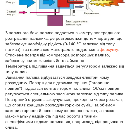
З паливного бака паливо подається в камеру попереднього
розігрівання пальника, де розігрівається до температури, що
забезпечує необхідну рідкість (0-140 °C залежно від типу
палива), і за паливною магістраллю подається в
форсунку
.
Стиснене повітря від компресора розпорошує паливо,
забезпечуючи можливість його займання.
Температура підігрівання задається регулятором залежно від
типу палива.
Займання палива відбувається завдяки електричному
розряднику. Повітря для підтримки горіння ("вторинне
повітря") подається вентилятором пальника. Об'єм повітря
регулюється спеціальною заслінкою залежно від типу палива.
Повітряний струмінь закручується, проходячи через розсікач,
що сприяє кращому розподілу горючої суміші за об'ємом
камери згоряння й повнішому згорянню палива, а також
максимальну надійність під час роботи з такими
специфічними видами палива, як, наприклад, відпрацьована
олива.