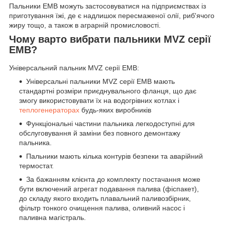
Пальники EMB можуть застосовуватися на підприємствах із
приготування їжі, де є надлишок пересмаженої олії, риб'ячого
жиру тощо, а також в аграрній промисловості.
Чому варто вибрати пальники MVZ серії
EMB?
Універсальний пальник MVZ серії EMB:
Універсальні пальники MVZ серії EMB мають
стандартні розміри приєднувального фланця, що дає
змогу використовувати їх на водогрівних котлах і
теплогенераторах
будь-яких виробників
Функціональні частини пальника легкодоступні для
обслуговування й заміни без повного демонтажу
пальника.
Пальники мають кілька контурів безпеки та аварійний
термостат.
За бажанням клієнта до комплекту постачання може
бути включений агрегат подавання палива (фіспакет),
до складу якого входить плавальний паливозбірник,
фільтр тонкого очищення палива, оливний насос і
паливна магістраль.