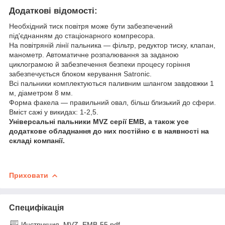
Додаткові відомості:
Необхідний тиск повітря може бути забезпечений
під'єднанням до стаціонарного компресора.
На повітряній лінії пальника — фільтр, редуктор тиску, клапан,
манометр. Автоматичне розпалювання за заданою
циклограмою й забезпечення безпеки процесу горіння
забезпечується блоком керування Satronic.
Всі пальники комплектуються паливним шлангом завдовжки 1
м, діаметром 8 мм.
Форма факела — правильний овал, більш близький до сфери.
Вміст сажі у викидах: 1-2,5.
Універсальні пальники MVZ серії EMB, а також усе
додаткове обладнання до них постійно є в наявності на
складі компанії.
Приховати
Специфікація
Инструкция_MVZ_EMB-55.pdf