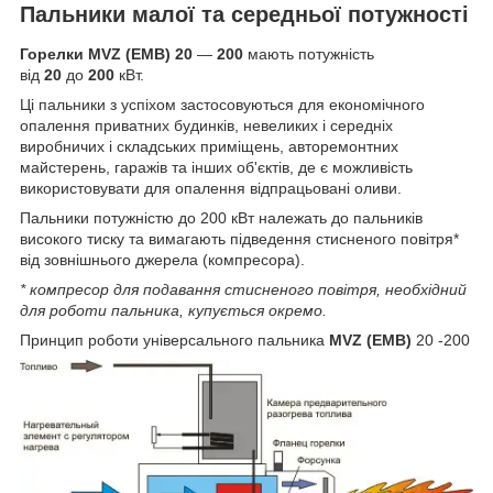
Пальники малої та середньої потужності
Горелки MVZ (EMB) 20
―
200
мають потужність
від
20
до
200
кВт.
Ці пальники з успіхом застосовуються для економічного
опалення приватних будинків, невеликих і середніх
виробничих і складських приміщень, авторемонтних
майстерень, гаражів та інших об'єктів, де є можливість
використовувати для опалення відпрацьовані оливи.
Пальники потужністю до 200 кВт належать до пальників
високого тиску та вимагають підведення стисненого повітря*
від зовнішнього джерела (компресора).
*
компресор для подавання стисненого повітря, необхідний
для роботи пальника, купується окремо.
Принцип роботи універсального пальника
MVZ (EMB)
20 -200