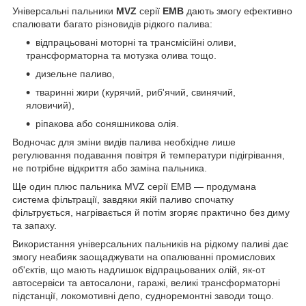
Універсальні пальники
MVZ
серії
EMB
дають змогу ефективно
спалювати багато різновидів рідкого палива:
відпрацьовані моторні та трансмісійні оливи,
трансформаторна та мотузка олива тощо.
дизельне паливо,
тваринні жири (курячий, риб'ячий, свинячий,
яловичий),
ріпакова або соняшникова олія.
Водночас для зміни видів палива необхідне лише
регулювання подавання повітря й температури підігрівання,
не потрібне відкриття або заміна пальника.
Ще один плюс пальника MVZ серії EMB — продумана
система фільтрації, завдяки якій паливо спочатку
фільтрується, нагрівається й потім згоряє практично без диму
та запаху.
Використання універсальних пальників на рідкому паливі дає
змогу неабияк заощаджувати на опалюванні промислових
об'єктів, що мають надлишок відпрацьованих олій, як-от
автосервіси та автосалони, гаражі, великі трансформаторні
підстанції, локомотивні депо, судноремонтні заводи тощо.