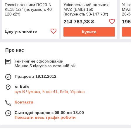
Газові пальники RG20-N
Універсальний пальник
Унів
KE15 1/2" (потужність 40-
MVZ (EMB) 150
MVZ 
120 кВт)
(потужність 93-147 кВт)
26-3
214 763,38
196
₴
Ціну уточнюйте
Купити
Про нас
Рейтинг не сформований
Менше 5 відгуків за останній рік
Працює з 19.12.2012
м. Київ
вул.В.Чумака, 5 оф.41, Київ, Україна
Контакти
Сьогодні працює з 09:00 до 18:00
Показати весь графік роботи