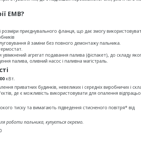
ії EMB?
і розміри приєднувального фланця, що дає змогу використовуват
обників
слуговування й заміни без повного демонтажу пальника.
термостат.
увімкнений агрегат подавання палива (фіспакет), до складу яко
ння палива, оливний насос і паливна магістраль.
сті
00
кВт.
лення приватних будинків, невеликих і середніх виробничих і скл
єктів, де є можливість використовувати для опалення відпрацьо
окого тиску та вимагають підведення стисненого повітря* від
ля роботи пальника, купується окремо.
0