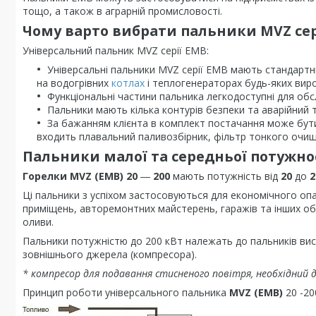
тощо, а також в аграрній промисловості.
Чому варто вибрати пальники MVZ сер
Універсальний пальник MVZ серії EMB:
Універсальні пальники MVZ серії EMB мають стандартн
на водогрівних
котлах
і теплогенераторах будь-яких вир
Функціональні частини пальника легкодоступні для об
Пальники мають кілька контурів безпеки та аварійний 
За бажанням клієнта в комплект постачання може бути 
входить плавальний паливозбірник, фільтр тонкого очище
Пальники малої та середньої потужно
Горелки MVZ (EMB) 20
―
200
мають потужність від
20
до
2
Ці пальники з успіхом застосовуються для економічного опа
приміщень, авторемонтних майстерень, гаражів та інших об'
оливи.
Пальники потужністю до 200 кВт належать до пальників вис
зовнішнього джерела (компресора).
*
компресор для подавання стисненого повітря, необхідний д
Принцип роботи універсального пальника
MVZ (EMB)
20 -20