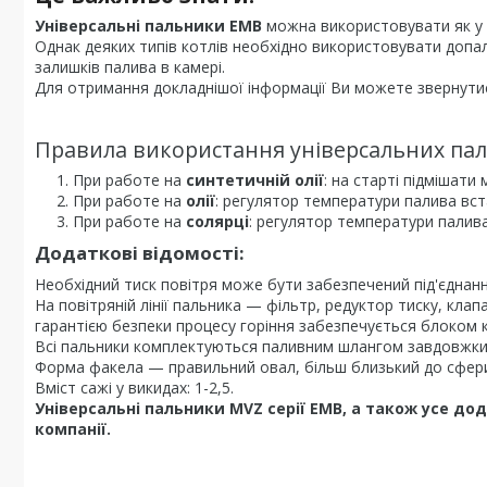
Універсальні пальники EMB
можна використовувати як у т
Однак деяких типів котлів необхідно використовувати допал
залишків палива в камері.
Для отримання докладнішої інформації Ви можете звернутис
Правила використання універсальних пал
При работе на
синтетичній олії
: на старті підмішати
При работе на
олії
: регулятор температури палива вст
При работе на
солярці
: регулятор температури палива
Додаткові відомості:
Необхідний тиск повітря може бути забезпечений під'єднан
На повітряній лінії пальника — фільтр, редуктор тиску, к
гарантією безпеки процесу горіння забезпечується блоком к
Всі пальники комплектуються паливним шлангом завдовжки 
Форма факела — правильний овал, більш близький до сфер
Вміст сажі у викидах: 1-2,5.
Універсальні пальники MVZ серії EMB, а також усе дод
компанії.