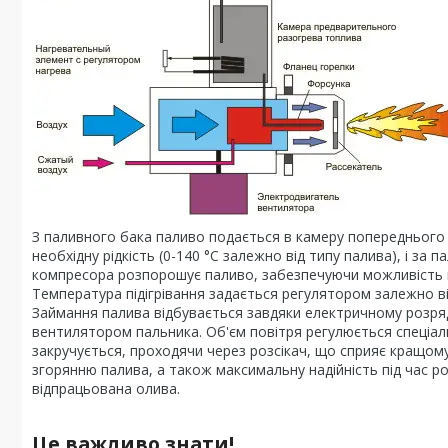
З паливного бака паливо подається в камеру попереднього р
необхідну рідкість (0-140 °C залежно від типу палива), і за
компресора розпорошує паливо, забезпечуючи можливість 
Температура підігрівання задається регулятором залежно ві
Займання палива відбувається завдяки електричному розрядн
вентилятором пальника. Об'єм повітря регулюється спеціал
закручується, проходячи через розсікач, що сприяє кращому
згорянню палива, а також максимальну надійність під час р
відпрацьована олива.
Це важливо знати!