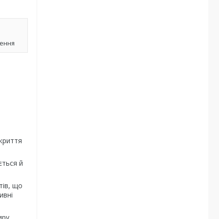
лення
дкриття
ється й
тів, що
ивні
иру