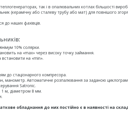
еплогенераторах, так і в опалювальних котлах більшості виробн
ьник (керамічну або сталеву трубу або мат) для повнішого згор
я до наших фахівців.
ьників:
 мінімум 10% солярки.
ановить на «max» через високу точку займання.
 встановити на «min».
ням до стаціонарного компресора.
лапан, манометр. Автоматичне розпалювання за заданою циклогра
ерування Satronic.
1 м, діаметром 8 мм.
и.
аткове обладнання до них постійно є в наявності на склад