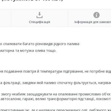
Специфікація
Інформація для замов
 спалювати багато різновидів рідкого палива:
рматорна та мотузка олива тощо.
я подавання повітря й температури підігрівання, не потрібне ві
ільтрації, завдяки якій паливо спочатку фільтрується, нагріва
ає змогу неабияк заощаджувати на опалюванні промислових об'єк
автосалони, гаражі, великі трансформаторні підстанції, локомот
риготування їжі, де є надлишок пересмаженої олії, риб'ячого ж