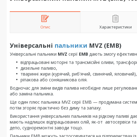
Опис
Характеристики
Універсальні
пальники
MVZ (EMB)
Універсальні пальники
MVZ
серії
EMB
дають змогу ефективно
відпрацьовані моторні та трансмісійні оливи, трансфо
дизельне паливо,
тваринні жири (курячий, риб'ячий, свинячий, яловичий),
ріпакова або соняшникова олія.
Водночас для зміни видів палива необхідне лише регулюванн
або заміна пальника.
Ще один плюс пальника MVZ серії EMB — продумана система ф
потім згоряє практично без диму та запаху.
Використання універсальних пальників на рідкому паливі д
мають надлишок відпрацьованих олій, як-от автосервіси та 
депо, судноремонтні заводи тощо.
Пальники EMB можуть застосовуватися на підприємствах із п