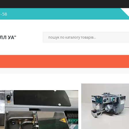
5-58
ЛЛ УА"