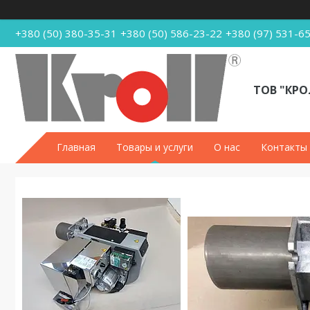
+380 (50) 380-35-31
+380 (50) 586-23-22
+380 (97) 531-6
ТОВ "КРО
Главная
Товары и услуги
О нас
Контакты