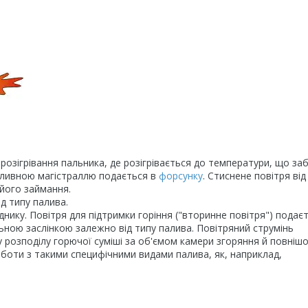
озігрівання пальника, де розігрівається до температури, що за
 паливною магістраллю подається в
форсунку
. Стиснене повітря від
його займання.
д типу палива.
ику. Повітря для підтримки горіння ("вторинне повітря") подає
ьною заслінкою залежно від типу палива. Повітряний струмінь
 розподілу горючої суміші за об'ємом камери згоряння й повніш
оботи з такими специфічними видами палива, як, наприклад,