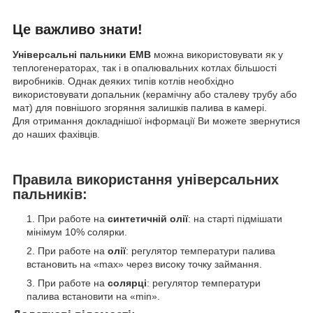
Це важливо знати!
Універсальні пальники EMB
можна використовувати як у
теплогенераторах, так і в опалювальних котлах більшості
виробників. Однак деяких типів котлів необхідно
використовувати допальник (керамічну або сталеву трубу або
мат) для повнішого згоряння залишків палива в камері.
Для отримання докладнішої інформації Ви можете звернутися
до наших фахівців.
Правила використання універсальних
пальників:
При работе на
синтетичній олії
: на старті підмішати
мінімум 10% солярки.
При работе на
олії
: регулятор температури палива
встановить на «max» через високу точку займання.
При работе на
солярці
: регулятор температури
палива встановити на «min».