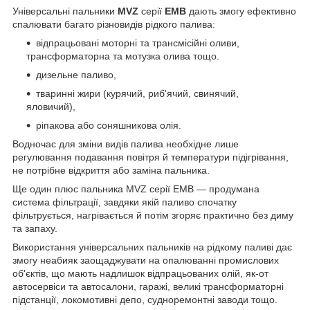
Універсальні пальники
MVZ
серії
EMB
дають змогу ефективно
спалювати багато різновидів рідкого палива:
відпрацьовані моторні та трансмісійні оливи,
трансформаторна та мотузка олива тощо.
дизельне паливо,
тваринні жири (курячий, риб'ячий, свинячий,
яловичий),
ріпакова або соняшникова олія.
Водночас для зміни видів палива необхідне лише
регулювання подавання повітря й температури підігрівання,
не потрібне відкриття або заміна пальника.
Ще один плюс пальника MVZ серії EMB — продумана
система фільтрації, завдяки якій паливо спочатку
фільтрується, нагрівається й потім згоряє практично без диму
та запаху.
Використання універсальних пальників на рідкому паливі дає
змогу неабияк заощаджувати на опалюванні промислових
об'єктів, що мають надлишок відпрацьованих олій, як-от
автосервіси та автосалони, гаражі, великі трансформаторні
підстанції, локомотивні депо, судноремонтні заводи тощо.