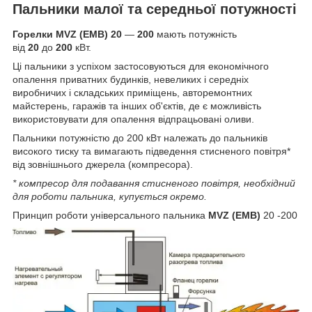
Пальники малої та середньої потужності
Горелки MVZ (EMB) 20
―
200
мають потужність
від
20
до
200
кВт.
Ці пальники з успіхом застосовуються для економічного
опалення приватних будинків, невеликих і середніх
виробничих і складських приміщень, авторемонтних
майстерень, гаражів та інших об'єктів, де є можливість
використовувати для опалення відпрацьовані оливи.
Пальники потужністю до 200 кВт належать до пальників
високого тиску та вимагають підведення стисненого повітря*
від зовнішнього джерела (компресора).
*
компресор для подавання стисненого повітря, необхідний
для роботи пальника, купується окремо.
Принцип роботи універсального пальника
MVZ (EMB)
20 -200