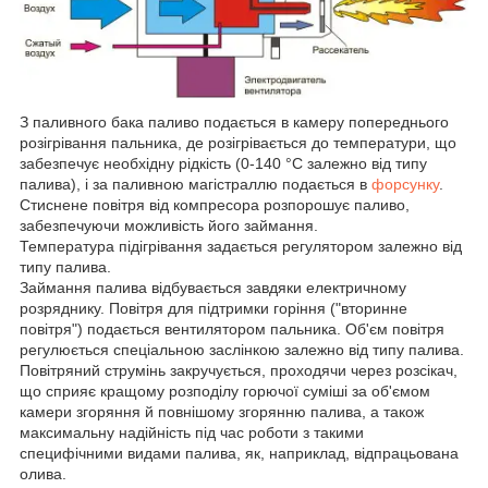
З паливного бака паливо подається в камеру попереднього
розігрівання пальника, де розігрівається до температури, що
забезпечує необхідну рідкість (0-140 °C залежно від типу
палива), і за паливною магістраллю подається в
форсунку
.
Стиснене повітря від компресора розпорошує паливо,
забезпечуючи можливість його займання.
Температура підігрівання задається регулятором залежно від
типу палива.
Займання палива відбувається завдяки електричному
розряднику. Повітря для підтримки горіння ("вторинне
повітря") подається вентилятором пальника. Об'єм повітря
регулюється спеціальною заслінкою залежно від типу палива.
Повітряний струмінь закручується, проходячи через розсікач,
що сприяє кращому розподілу горючої суміші за об'ємом
камери згоряння й повнішому згорянню палива, а також
максимальну надійність під час роботи з такими
специфічними видами палива, як, наприклад, відпрацьована
олива.