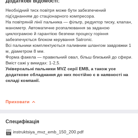
Додаткові відомості:
Необхідний тиск повітря може бути забезпечений
під'єднанням до стаціонарного компресора.
На повітряній лінії пальника — фільтр, редуктор тиску, клапан,
манометр. Автоматичне розпалювання за заданою
циклограмою й гарантією безпеки процесу горіння
забезпечується блоком керування Satronic.
Всі пальники комплектуються паливним шлангом завдовжки 1
м, діаметром 8 мм.
Форма факела — правильний овал, більш близький до сфери.
Вміст сажі у викидах: 1-2,5.
Універсальні пальники MVZ серії EMB, а також усе
додаткове обладнання до них постійно є в наявності на
складі компанії.
Приховати
Специфікація
instruktsiya_mvz_emb_150_200.pdf