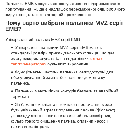
Пальники EMB можуть застосовуватися на підприємствах із
приготування їжі, де є надлишок пересмаженої олії, риб'ячого
жиру тощо, а також в аграрній промисловості.
Чому варто вибрати пальники MVZ серії
EMB?
Універсальний пальник MVZ серії EMB:
Універсальні пальники MVZ серії EMB мають
стандартні розміри приєднувального фланця, що дає
змогу використовувати їх на водогрівних
котлах
і
теплогенераторах
будь-яких виробників
Функціональні частини пальника легкодоступні для
обслуговування й заміни без повного демонтажу
пальника.
Пальники мають кілька контурів безпеки та аварійний
термостат.
За бажанням клієнта в комплект постачання може
бути увімкнений агрегат подавання палива (фіспакет),
до складу якого входить плавальний паливозбірник,
фільтр тонкого очищення палива, оливний насос і
паливна магістраль.