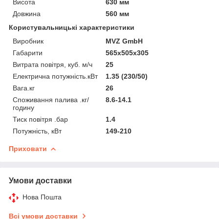
Висота
630 мм
Довжина
560 мм
Користувальницькі характеристики
Виробник
MVZ GmbH
Габарити
565x505x305
Витрата повітря, куб. м/ч
25
Електрична потужність.кВт
1.35 (230/50)
Вага.кг
26
Споживання палива .кг/
8.6-14.1
годину
Тиск повітря .бар
1.4
Потужність, кВт
149-210
Приховати
Умови доставки
Нова Пошта
Всі умови доставки