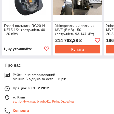
Газові пальники RG20-N
Універсальний пальник
Унів
KE15 1/2" (потужність 40-
MVZ (EMB) 150
MVZ 
120 кВт)
(потужність 93-147 кВт)
26-3
214 763,38
196
₴
Ціну уточнюйте
Купити
Про нас
Рейтинг не сформований
Менше 5 відгуків за останній рік
Працює з 19.12.2012
м. Київ
вул.В.Чумака, 5 оф.41, Київ, Україна
Контакти