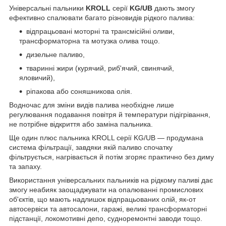
Універсальні пальники
KROLL
серії
KG/UB
дають змогу
ефективно спалювати багато різновидів рідкого палива:
відпрацьовані моторні та трансмісійні оливи,
трансформаторна та мотузка олива тощо.
дизельне паливо,
тваринні жири (курячий, риб'ячий, свинячий,
яловичий),
ріпакова або соняшникова олія.
Водночас для зміни видів палива необхідне лише
регулювання подавання повітря й температури підігрівання,
не потрібне відкриття або заміна пальника.
Ще один плюс пальника KROLL серії KG/UB — продумана
система фільтрації, завдяки якій паливо спочатку
фільтрується, нагрівається й потім згоряє практично без диму
та запаху.
Використання універсальних пальників на рідкому паливі дає
змогу неабияк заощаджувати на опалюванні промислових
об'єктів, що мають надлишок відпрацьованих олій, як-от
автосервіси та автосалони, гаражі, великі трансформаторні
підстанції, локомотивні депо, судноремонтні заводи тощо.