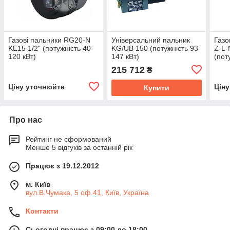
Газові пальники RG20-N
Універсальний пальник
Газо
KE15 1/2" (потужність 40-
KG/UB 150 (потужність 93-
Z-L-
120 кВт)
147 кВт)
(пот
215 712
₴
Ціну уточнюйте
Цін
Купити
Про нас
Рейтинг не сформований
Менше 5 відгуків за останній рік
Працює з 19.12.2012
м. Київ
вул.В.Чумака, 5 оф.41, Київ, Україна
Контакти
Сьогодні працює з 09:00 до 18:00