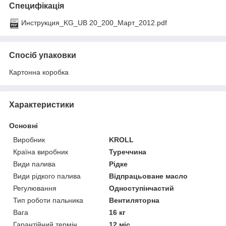
Специфікація
Инструкция_KG_UB 20_200_Март_2012.pdf
Спосіб упаковки
Картонна коробка
Характеристики
Основні
Виробник
KROLL
Країна виробник
Туреччина
Види палива
Рідке
Види рідкого палива
Відпрацьоване масло
Регулювання
Одноступінчастий
Тип роботи пальника
Вентиляторна
Вага
16 кг
Гарантійний термін
12 міс