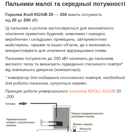
Пальники малої та середньої потужності
Горелки Kroll KG/UB 20
―
200
мають потужність
від
20
до
200
кВт.
Ці пальники з успіхом застосовуються для економічного
опалення приватних будинків, невеликих і середніх
виробничих і складських приміщень, авторемонтних
майстерень, гаражів та інших об'єктів, де є можливість
використовувати для опалення відпрацьовані оливи.
Пальники потужністю до 200 кВт належать до пальників
високого тиску та вимагають підведення стисненого повітря*
від зовнішнього джерела (компресора).
*
компресор для подавання стисненого повітря, необхідний
для роботи пальника, купується окремо.
Принцип роботи універсального
пальника KROLL KG/UB
20
-200