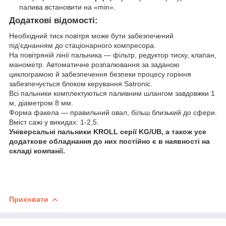
палива встановити на «min».
Додаткові відомості:
Необхідний тиск повітря може бути забезпечений
під'єднанням до стаціонарного компресора.
На повітряній лінії пальника — фільтр, редуктор тиску, клапан,
манометр. Автоматичне розпалювання за заданою
циклограмою й забезпечення безпеки процесу горіння
забезпечується блоком керування Satronic.
Всі пальники комплектуються паливним шлангом завдовжки 1
м, діаметром 8 мм.
Форма факела — правильний овал, більш близький до сфери.
Вміст сажі у викидах: 1-2,5.
Універсальні пальники KROLL серії KG/UB, а також усе
додаткове обладнання до них постійно є в наявності на
складі компанії.
Приховати