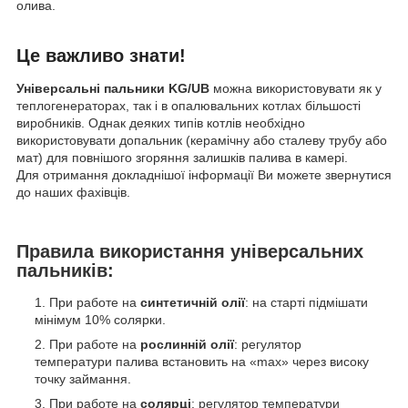
олива.
Це важливо знати!
Універсальні пальники KG/UB
можна використовувати як у
теплогенераторах, так і в опалювальних котлах більшості
виробників. Однак деяких типів котлів необхідно
використовувати допальник (керамічну або сталеву трубу або
мат) для повнішого згоряння залишків палива в камері.
Для отримання докладнішої інформації Ви можете звернутися
до наших фахівців.
Правила використання універсальних
пальників:
При работе на
синтетичній олії
: на старті підмішати
мінімум 10% солярки.
При работе на
рослинній олії
: регулятор
температури палива встановить на «max» через високу
точку займання.
При работе на
солярці
: регулятор температури