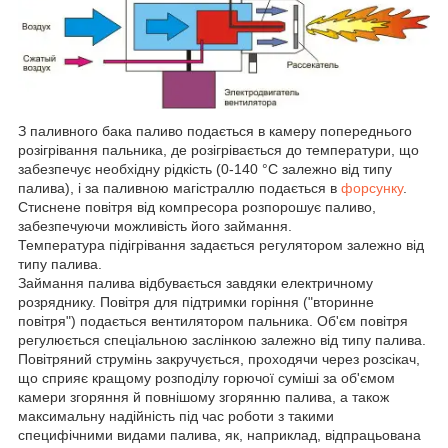
З паливного бака паливо подається в камеру попереднього
розігрівання пальника, де розігрівається до температури, що
забезпечує необхідну рідкість (0-140 °C залежно від типу
палива), і за паливною магістраллю подається в
форсунку
.
Стиснене повітря від компресора розпорошує паливо,
забезпечуючи можливість його займання.
Температура підігрівання задається регулятором залежно від
типу палива.
Займання палива відбувається завдяки електричному
розряднику. Повітря для підтримки горіння ("вторинне
повітря") подається вентилятором пальника. Об'єм повітря
регулюється спеціальною заслінкою залежно від типу палива.
Повітряний струмінь закручується, проходячи через розсікач,
що сприяє кращому розподілу горючої суміші за об'ємом
камери згоряння й повнішому згорянню палива, а також
максимальну надійність під час роботи з такими
специфічними видами палива, як, наприклад, відпрацьована