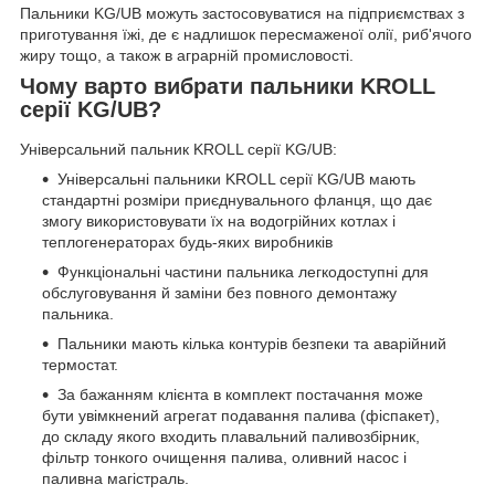
Пальники KG/UB можуть застосовуватися на підприємствах з
приготування їжі, де є надлишок пересмаженої олії, риб'ячого
жиру тощо, а також в аграрній промисловості.
Чому варто вибрати пальники KROLL
серії KG/UB?
Універсальний пальник KROLL серії KG/UB:
Універсальні пальники KROLL серії KG/UB мають
стандартні розміри приєднувального фланця, що дає
змогу використовувати їх на водогрійних котлах і
теплогенераторах будь-яких виробників
Функціональні частини пальника легкодоступні для
обслуговування й заміни без повного демонтажу
пальника.
Пальники мають кілька контурів безпеки та аварійний
термостат.
За бажанням клієнта в комплект постачання може
бути увімкнений агрегат подавання палива (фіспакет),
до складу якого входить плавальний паливозбірник,
фільтр тонкого очищення палива, оливний насос і
паливна магістраль.