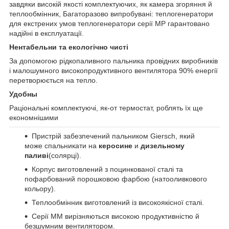
завдяки високій якості комплектуючих, як камера згоряння й
теплообмінник, Багаторазово випробувані: теплогенератори
для екстрених умов теплогенератори серії МР гарантовано
надійні в експлуатації.
Hентабельни та екологічно чисті
За допомогою рідкопаливного пальника провідних виробників
і малошумного високопродуктивного вентилятора 90% енергії
перетворюється на тепло.
Удобны
Раціональні комплектуючі, як-от термостат, роблять їх ще
економнішими
Пристрій забезпечений пальником Giersch, який
може спальникати на
керосине
и
дизельному
паливі
(солярці).
Корпус виготовлений з поцинкованої сталі та
пофарбований порошковою фарбою (натооливкового
кольору).
Теплообмінник виготовлений із високоякісної сталі.
Серії ММ вирізняються високою продуктивністю й
безшумним вентилятором.