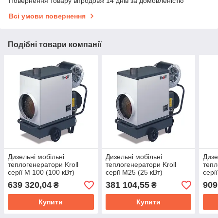
Повернення товару впродовж 14 днів за домовленістю
Всі умови повернення
Подібні товари компанії
Дизельні мобільні
Дизельні мобільні
Дизе
теплогенератори Kroll
теплогенератори Kroll
тепл
серії M 100 (100 кВт)
серії M25 (25 кВт)
сері
639 320,04
381 104,55
909
₴
₴
Купити
Купити