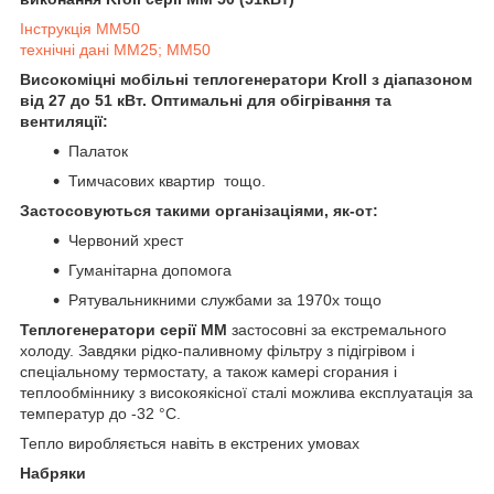
Інструкція MM50
технічні дані ММ25; ММ50
Високоміцні мобільні теплогенератори Kroll з діапазоном
від 27 до 51 кВт. Оптимальні для обігрівання та
вентиляції:
Палаток
Тимчасових квартир тощо.
Застосовуються такими організаціями, як-от:
Червоний хрест
Гуманітарна допомога
Рятувальникними службами за 1970х тощо
Теплогенератори серії ММ
застосовні за екстремального
холоду. Завдяки рідко-паливному фільтру з підігрівом і
спеціальному термостату, а також камері сгорания і
теплообміннику з високоякісної сталі можлива експлуатація за
температур до -32 °C.
Тепло виробляється навіть в екстрених умовах
Набряки