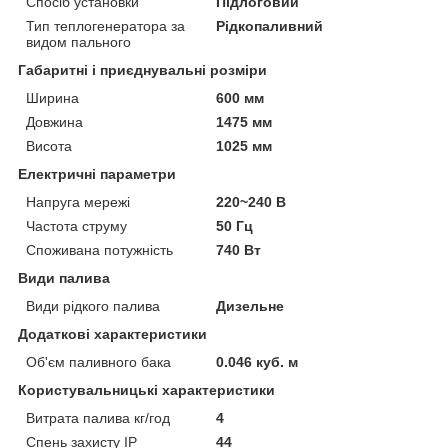
Спосіб установки
Підлоговий
Тип теплогенератора за
Рідкопаливний
видом пального
Габаритні і приєднувальні розміри
Ширина
600 мм
Довжина
1475 мм
Висота
1025 мм
Електричні параметри
Напруга мережі
220~240 В
Частота струму
50 Гц
Споживана потужність
740 Вт
Види палива
Види рідкого палива
Дизельне
Додаткові характеристики
Об'єм паливного бака
0.046 куб. м
Користувальницькі характеристики
Витрата палива кг/год
4
Спень захисту IP
44