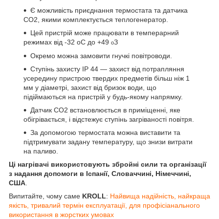
Є можливість приєднання термостата та датчика
СО2, якими комплектується теплогенератор.
Цей пристрій може працювати в темперарний
режимах від -32 oС до +49
З
o
Окремо можна замовити гнучкі повітроводи.
Ступінь захисту IP 44 — захист від потрапляння
усередину пристрою твердих предметів більш ніж 1
мм у діаметрі, захист від бризок води, що
підіймаються на пристрій у будь-якому напрямку.
Датчик СО2 встановлюється в приміщенні, яке
обігрівається, і відстежує ступінь загріваності повітря.
За допомогою термостата можна виставити та
підтримувати задану температуру, що знизи витрати
на паливо.
Ці нагрівачі використовують збройні сили та організації
з надання допомоги в Іспанії, Словаччині, Німеччині,
США
.
Випитайте, чому саме
KROLL
:
Найвища надійність, найкраща
якість, тривалий термін експлуатації, для профісіанального
використання в жорстких умовах