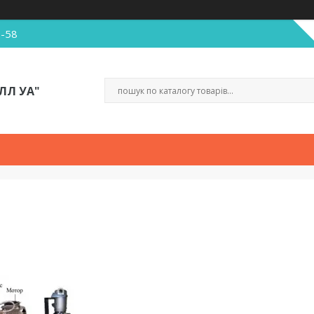
5-58
ЛЛ УА"