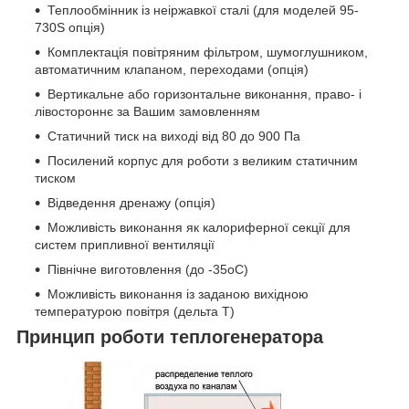
Теплообмінник із неіржавкої сталі (для моделей 95-
730S опція)
Комплектація повітряним фільтром, шумоглушником,
автоматичним клапаном, переходами (опція)
Вертикальне або горизонтальне виконання, право- і
лівостороннє за Вашим замовленням
Статичний тиск на виході від 80 до 900 Па
Посилений корпус для роботи з великим статичним
тиском
Відведення дренажу (опція)
Можливість виконання як калориферної секції для
систем припливної вентиляції
Північне виготовлення (до -35
о
С)
Можливість виконання із заданою вихідною
температурою повітря (дельта Т)
Принцип роботи теплогенератора