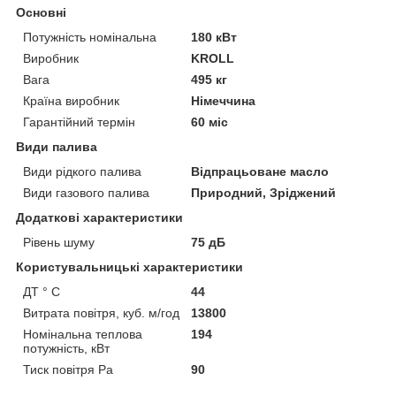
Основні
Потужність номінальна
180 кВт
Виробник
KROLL
Вага
495 кг
Країна виробник
Німеччина
Гарантійний термін
60 міс
Види палива
Види рідкого палива
Відпрацьоване масло
Види газового палива
Природний, Зріджений
Додаткові характеристики
Рівень шуму
75 дБ
Користувальницькі характеристики
ДТ ° C
44
Витрата повітря, куб. м/год
13800
Номінальна теплова
194
потужність, кВт
Тиск повітря Ра
90