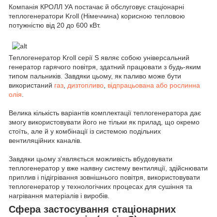
Компанія КРОЛЛ УА постачає й обслуговує стаціонарні
теплогенератори Kroll (Німеччина) корисною тепловою
потужністю від 20 до 600 кВт.
Теплогенератор Kroll серії S являє собою універсальний
генератор гарячого повітря, здатний працювати з будь-яким
типом пальників. Завдяки цьому, як паливо може бути
використаний
газ
,
дизтопливо
,
відпрацьована або рослинна
олія
.
Велика кількість варіантів комплектації теплогенератора дає
змогу використовувати його не тільки як прилад, що окремо
стоїть, але й у комбінації із системою подільних
вентиляційних каналів.
Завдяки цьому з'являється можливість вбудовувати
теплогенератор у вже наявну систему вентиляції, здійснювати
приплив і підігрівання зовнішнього повітря, використовувати
теплогенератор у технологічних процесах для сушіння та
нагрівання матеріалів і виробів.
Сфера застосування стаціонарних