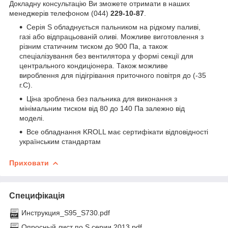
Докладну консультацію Ви зможете отримати в наших
менеджерів телефоном (044)
229-10-87
.
Серія S обладнується пальником на рідкому паливі,
газі або відпрацьованій оливі. Можливе виготовлення з
різним статичним тиском до 900 Па, а також
спеціалізування без вентилятора у формі секції для
центрального кондиціонера. Також можливе
вироблення для підігрівання приточного повітря до (-35
г.С).
Ціна зроблена без пальника для виконання з
мінімальним тиском від 80 до 140 Па залежно від
моделі.
Все обладнання KROLL має сертифікати відповідності
українським стандартам
Приховати
Специфікація
Инструкция_S95_S730.pdf
Опросный лист по S серии 2013.pdf