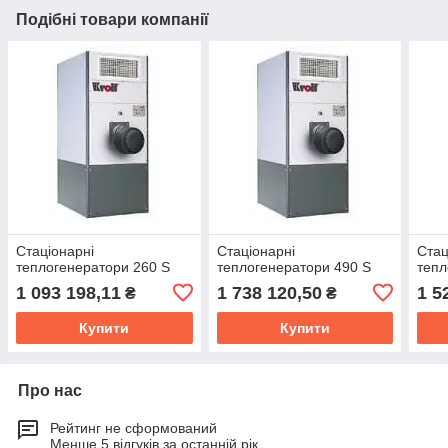
Подібні товари компанії
Стаціонарні
Стаціонарні
Стац
теплогенератори 260 S
теплогенератори 490 S
тепл
1 093 198,11
1 738 120,50
1 5
₴
₴
Купити
Купити
Про нас
Рейтинг не сформований
Менше 5 відгуків за останній рік