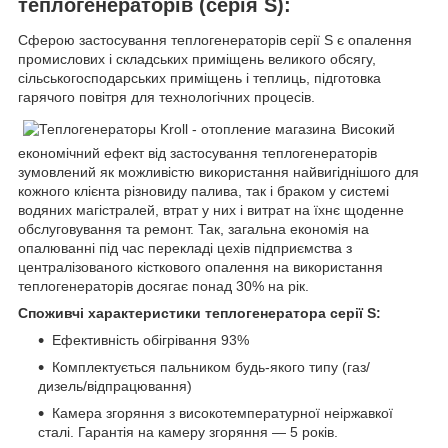
теплогенераторів (серія S):
Сферою застосування теплогенераторів серії S є опалення
промислових і складських приміщень великого обсягу,
сільськогосподарських приміщень і теплиць, підготовка
гарячого повітря для технологічних процесів.
Високий
економічний ефект від застосування теплогенераторів
зумовлений як можливістю використання найвигіднішого для
кожного клієнта різновиду палива, так і браком у системі
водяних магістралей, втрат у них і витрат на їхнє щоденне
обслуговування та ремонт. Так, загальна економія на
опалюванні під час перекладі цехів підприємства з
централізованого кісткового опалення на використання
теплогенераторів досягає понад 30% на рік.
Споживчі характеристики теплогенератора серії S:
Ефективність обігрівання 93%
Комплектується пальником будь-якого типу (газ/
дизель/відпрацювання)
Камера згоряння з високотемпературної неіржавкої
сталі. Гарантія на камеру згоряння — 5 років.