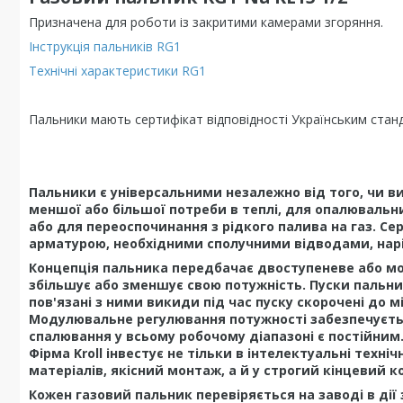
Призначена для роботи із закритими камерами згоряння.
Інструкція пальників RG1
Технічні характеристики RG1
Пальники мають сертифікат відповідності Українським стан
Пальники є універсальними незалежно від того, чи в
меншої або більшої потреби в теплі, для опалювальн
або для переоспочинання з рідкого палива на газ. Се
арматурою, необхідними сполучними відводами, нар
Концепція пальника передбачає двоступеневе або мо
збільшує або зменшує свою потужність. Пуски пальни
пов'язані з ними викиди під час пуску скорочені до м
Модулювальне регулювання потужності забезпечуєть
спалювання у всьому робочому діапазоні є постійним
Фірма Kroll інвестує не тільки в інтелектуальні техн
матеріалів, якісний монтаж, а й у строгий кінцевий
Кожен газовий пальник перевіряється на заводі в ді