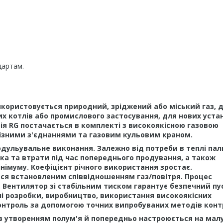
дартам.
икористовується природний, зріджений або міський газ, 
их котлів або промислового застосування, для нових уста
рія RG постачається в комплекті з високоякісною газовою
ізними з'єднаннями та газовим кульовим краном.
дульувальне виконання. Залежно від потреби в теплі па
ка та втрати під час попереднього продування, а також
інімуму. Коефіцієнт річного використання зростає.
ся встановленим співвідношенням газ/повітря. Процес
. Вентилятор зі стабільним тиском гарантує безпечний пу
ічні розробки, виробництво, використання високоякісних
 контроль за допомогою точних випробуваних методів конт
ї з утворенням полум'я й попередньо настроюється на мал