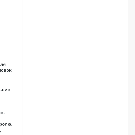
для
новок
льник
ск.
ролю.
у