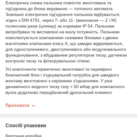
Електрична схема пальника повністю змонтована та
під'єднана до блока керування — топічного автомата.
Зовнішнє електричне під'єднання пальника відбувається,
згідно з DIN 4791, через 7- або 11- (виконання — Z і М)
полюсним раєм (штекер) за нормами IP 54. Пальники
випробувані та виставлені на малу потужність. Пальники
комплектуються компакними газовими блоками з двома
магнітними клапанами класу А, що швидко відкриваються,
для одноступеневого, двоступеневого або модулювального
функціонування, з вбудованим регулятором тиску, датчиком
контролю тиску та фільтрувальною сіткою.
Усі компоненти герметично змонтовані та перевірені.
Компактний блок і з'єднувальний патрубок для швидкого
монтажу виготовлені з нарізними з'єднаннями. У разі
динамічного вхідного тиску газу > 50 мбар для компактного
вузла додатково передбачений дросельний елемент.
Приховати
Спосіб упаковки
Картонна коробка