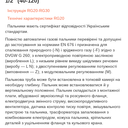
1/2" (40-120)
Інструкція RG20-RG30
Технічні характеристики RG20
Пальники мають сертифікат відповідності Українським
стандартам.
Повністю автоматичні газові пальники перевірені та допущені
до застосування за нормами EN 676 і призначена для
спалювання природного (-N) і зрідженого газу (-F) згідно з
DVGW G 260; з електроприводною повітряною заслінкою
(вироблення L); з низьким рівнем викиду шкідливих речовин
(виробу — L N); з двоступеневим регулюванням потужності
(виповнення — Z); з модулювальним регулюванням (М).
Пальмова труба може бути встановлена в топковій камері на
необхідну глибину. Пальник може встановлюватися й у
вертикальному положенні. Пальник складається з монтажної
плати, вбудованої звукоізоляції та розсувного фланця,
електродвигуна змінного струму, високопродуктивного
вентилятора, датчика контролю тиску повітря, змішувального
пристрою та пальника, трасформатора запалювання з
комбінованим електродом, кожуха пальника, кріпильних
деталей з ущільненням фланця та кульового крана.