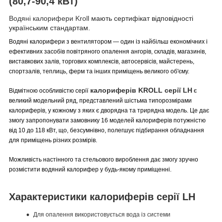
(80,7-90,4 кВт)
Водяні калорифери Kroll
мають сертифікат відповідності
українським стандартам.
Водяні калорифери з вентилятором — один із найбільш економічних і
ефективних засобів повітряного опалення ангорів, складів, магазинів,
виставкових залів, торгових комплексів, автосервісів, майстерень,
спортзалів, теплиць, ферм та інших приміщень великого об'єму.
калориферів KROLL серії LH
Відмітною особливістю серії
є
великий модельний ряд, представлений шістьма типорозмірами
калориферів, у кожному з яких є дворядна та трирядна модель. Це дає
змогу запропонувати замовнику 16 моделей калориферів потужністю
від 10 до 118 кВт, що, безсумнівно, полегшує підбирання обладнання
для приміщень різних розмірів.
Можливість настінного та стельового вироблення дає змогу зручно
розмістити водяний калорифер у будь-якому приміщенні.
Характеристики калориферів серії LH
Для опалення використовується вода із системи