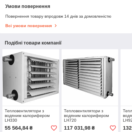
Умови повернення
Повернення товару впродовж 14 днів за домовленістю
Всі умови повернення
Подібні товари компанії
Тепловентилятори з
Тепловентилятори з
Тепл
водяним калорифером
водяним калорифером
вод
LH330
LH720
LH9
55 564,84
117 031,98
132
₴
₴