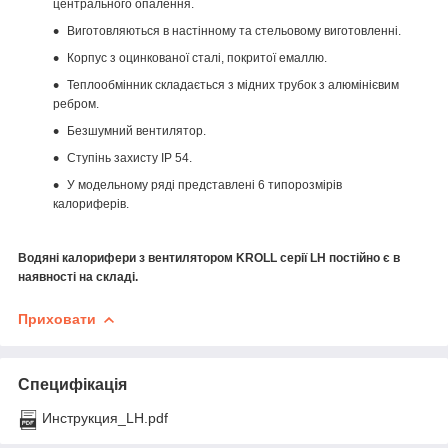
центрального опалення.
Виготовляються в настінному та стельовому виготовленні.
Корпус з оцинкованої сталі, покритої емаллю.
Теплообмінник складається з мідних трубок з алюмінієвим
ребром.
Безшумний вентилятор.
Ступінь захисту IP 54.
У модельному ряді представлені 6 типорозмірів
калориферів.
Водяні калорифери з вентилятором KROLL серії LH постійно є в
наявності на складі.
Приховати
Специфікація
Инструкция_LH.pdf