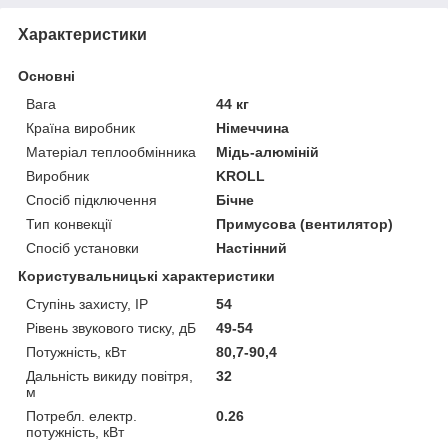
Характеристики
Основні
Вага
44 кг
Країна виробник
Німеччина
Матеріал теплообмінника
Мідь-алюміній
Виробник
KROLL
Спосіб підключення
Бічне
Тип конвекції
Примусова (вентилятор)
Спосіб установки
Настінний
Користувальницькі характеристики
Ступінь захисту, IP
54
Рівень звукового тиску, дБ
49-54
Потужність, кВт
80,7-90,4
Дальність викиду повітря,
32
м
Потребл. електр.
0.26
потужність, кВт