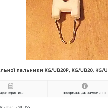
льної пальники KG/UB20P, KG/UB20, KG/U
арактеристики
Інформація для замовлення
,KG\UB20, KG\UB55