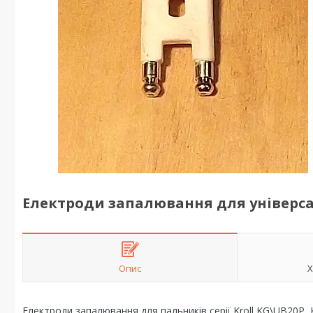
Електроди запалювання для універса
Опис
Х
Електроди запалювання для пальників серії Kroll KG\UB20P 