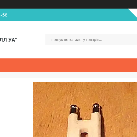
5-58
ЛЛ УА"