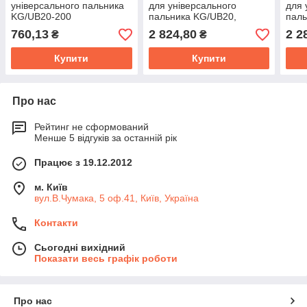
універсального пальника
для універсального
для 
KG/UB20-200
пальника KG/UB20,
паль
KG/UB200
KG/
760,13
2 824,80
2 2
₴
₴
Купити
Купити
Про нас
Рейтинг не сформований
Менше 5 відгуків за останній рік
Працює з 19.12.2012
м. Київ
вул.В.Чумака, 5 оф.41, Київ, Україна
Контакти
Сьогодні вихідний
Показати весь графік роботи
Про нас