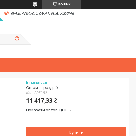
Кошик
вул.В.Чумака, 5 оф.41, Київ, Україна
В наявності
Оптом і в роздріб
Код:
005382
11 417,33 ₴
Показати оптові ціни
Купити