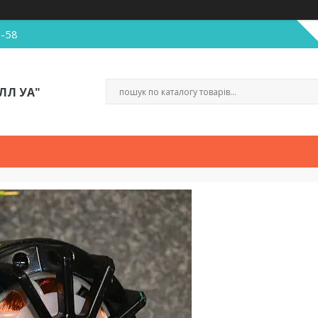
5-58
ЛЛ УА"