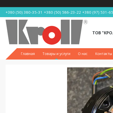
+380 (50) 380-35-31
+380 (50) 586-23-22
+380 (97) 531-6
ТОВ "КРО
Главная
Товары и услуги
О нас
Контакты