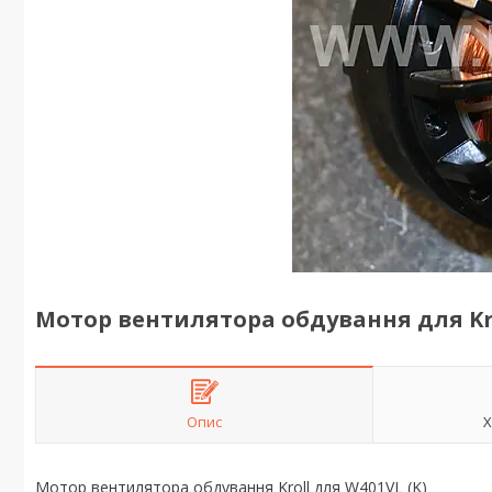
Мотор вентилятора обдування для Kr
Опис
Х
Мотор вентилятора обдування Kroll для W401VL (K)