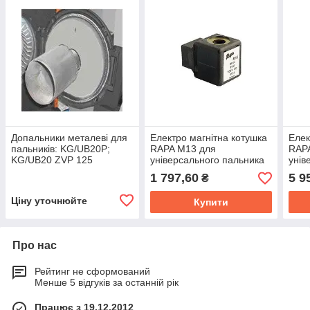
Допальники металеві для
Електро магнітна котушка
Елек
пальників: KG/UB20P;
RAPA M13 для
RAP
KG/UB20 ZVP 125
універсального пальника
унів
KG/UB20, KG/UB200
KG/
1 797,60
5 9
₴
Ціну уточнюйте
Купити
Про нас
Рейтинг не сформований
Менше 5 відгуків за останній рік
Працює з 19.12.2012