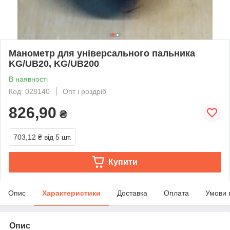
Манометр для універсального пальника
KG/UB20, KG/UB200
В наявності
Код: 028140
Опт і роздріб
826,90
₴
703,12 ₴
від 5 шт.
Купити
Опис
Характеристики
Доставка
Оплата
Умови 
Опис