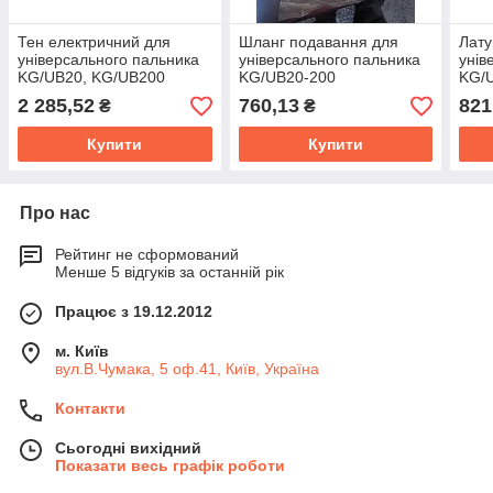
Тен електричний для
Шланг подавання для
Лату
універсального пальника
універсального пальника
унів
KG/UB20, KG/UB200
KG/UB20-200
KG/
2 285,52
760,13
821
₴
₴
Купити
Купити
Про нас
Рейтинг не сформований
Менше 5 відгуків за останній рік
Працює з 19.12.2012
м. Київ
вул.В.Чумака, 5 оф.41, Київ, Україна
Контакти
Сьогодні вихідний
Показати весь графік роботи