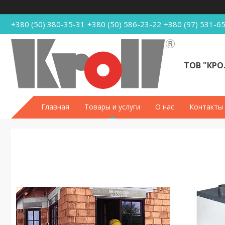
+380 (50) 380-35-31
+380 (50) 586-23-22
+380 (97) 531-6
ТОВ "КРО
Главная
Товары и услуги
О нас
Контакты