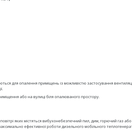
ються для опалення приміщень із можливістю застосування вентиляц
ї.
иміщення або на вулиці біля опалюваного простору.
овітрі яких містяться вибухонебезпечний пил, дим, горючий газ або
 максимально ефективної роботи дизельного мобільного теплогенера