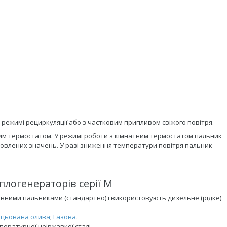
режимі рециркуляції або з частковим припливом свіжого повітря.
м термостатом. У режимі роботи з кімнатним термостатом пальник
овлених значень. У разі зниження температури повітря пальник
плогенераторів серії M
ивними пальниками (стандартно) і використовують дизельне (рідке)
ацьована олива
;
Газова
.
ературної неіржавкої сталі