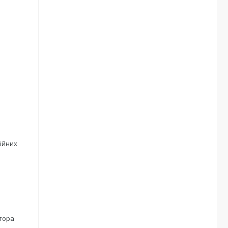
ійних
тора