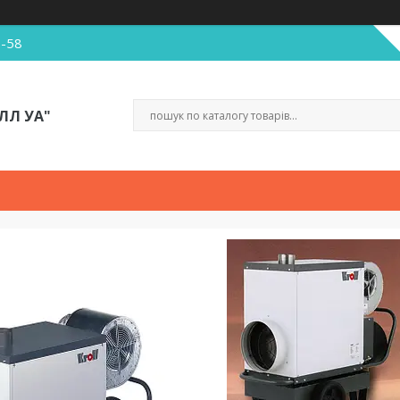
5-58
ЛЛ УА"