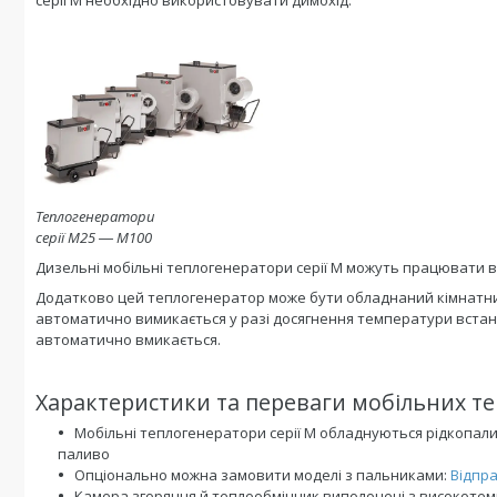
Теплогенератори
серії M25 ― M100
Дизельні мобільні теплогенератори серії M можуть працювати в 
Додатково цей теплогенератор може бути обладнаний кімнатни
автоматично вимикається у разі досягнення температури встан
автоматично вмикається.
Характеристики та переваги мобільних те
Мобільні теплогенератори серії M обладнуються рідкопал
паливо
Опціонально можна замовити моделі з пальниками:
Відпр
Камера згоряння й теплообмінник виполонені з високотемп