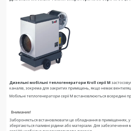
Дизельні мобільні теплогенератори Kroll серії M
застосову
каналів, зокрема для закритих приміщень, якщо немає вентиляці
Мобільні теплогенератори серії M встановлюються всередині пр
Внимание!
Забороняється встановлювати це обладнання в приміщеннях, у п
зберігаються паливні рідини або матеріали. Для забезпечення
серії M необхідно використовувати димохід.