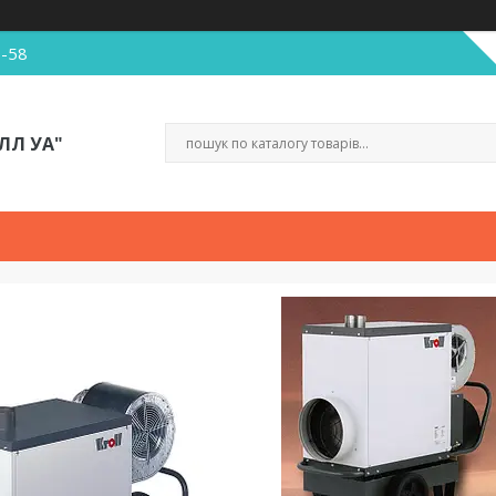
5-58
ЛЛ УА"