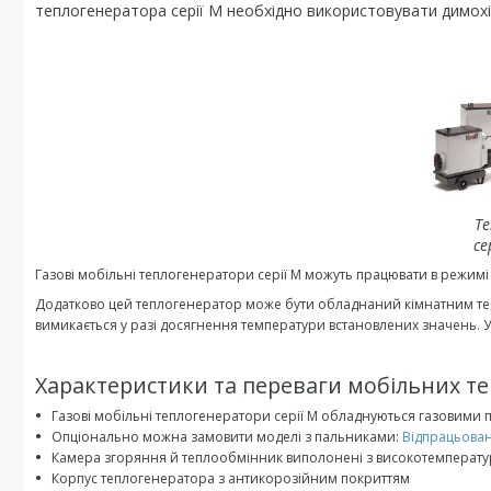
теплогенератора серії M необхідно використовувати димохі
Т
се
Газові мобільні теплогенератори серії M можуть працювати в режимі
Додатково цей теплогенератор може бути обладнаний кімнатним те
вимикається у разі досягнення температури встановлених значень. 
Характеристики та переваги мобільних те
Газові мобільні теплогенератори серії M обладнуються газовими
Опціонально можна замовити моделі з пальниками:
Відпрацьова
Камера згоряння й теплообмінник виполонені з високотемператур
Корпус теплогенератора з антикорозійним покриттям