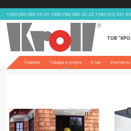
+380 (50) 380-35-31
+380 (50) 586-23-22
+380 (97) 531-6
ТОВ "КРО
Главная
Товары и услуги
О нас
Контакты