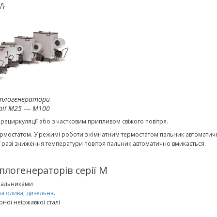
д.
еплогенератори
рії M25 ― M100
 рециркуляції або з частковим припливом свіжого повітря.
рмостатом. У режимі роботи з кімнатним термостатом пальник автоматич
У разі зниження температури повітря пальник автоматично вмикається.
плогенераторів серії M
 пальниками
на олива
;
дизельна
.
ної неіржавкої сталі