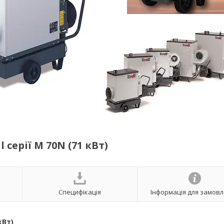
серії M 70N (71 кВт)
Специфікація
Інформація для замов
кВт)