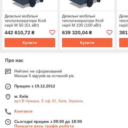
Дизельні мобільні
Дизельні мобільні
Дизе
теплогенератори Kroll
теплогенератори Kroll
тепл
серії M 50 (51 кВт)
серії M 100 (100 кВт)
сері
442 610,72
639 320,04
381
₴
₴
Купити
Купити
Про нас
Рейтинг не сформований
Менше 5 відгуків за останній рік
Працює з 19.12.2012
м. Київ
вул.В.Чумака, 5 оф.41, Київ, Україна
Контакти
Сьогодні працює з 09:00 до 18:00
Показати весь графік роботи