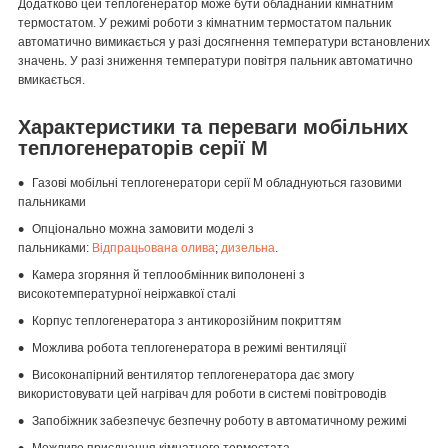
Додатково цей теплогенератор може бути обладнаний кімнатним
термостатом. У режимі роботи з кімнатним термостатом пальник
автоматично вимикається у разі досягнення температури встановлених
значень. У разі зниження температури повітря пальник автоматично
вмикається.
Характеристики та переваги мобільних
теплогенераторів серії M
Газові мобільні теплогенератори серії M обладнуються газовими
пальниками
Опціонально можна замовити моделі з
пальниками:
Відпрацьована олива
;
дизельна
.
Камера згоряння й теплообмінник виполонені з
високотемпературної неіржавкої сталі
Корпус теплогенератора з антикорозійним покриттям
Можлива робота теплогенератора в режимі вентиляції
Високонапірний вентилятор теплогенератора дає змогу
використовувати цей нагрівач для роботи в системі повітроводів
Запобіжник забезпечує безпечну роботу в автоматичному режимі