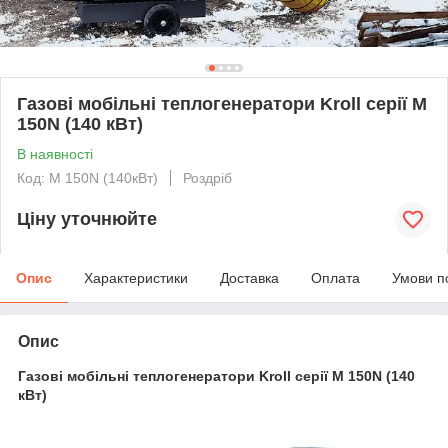
Газові мобільні теплогенератори Kroll серії M
150N (140 кВт)
В наявності
Код: M 150N (140кВт)
Роздріб
Ціну уточнюйте
Опис
Характеристики
Доставка
Оплата
Умови п
Опис
Газові мобільні теплогенератори Kroll серії M 150N (140
кВт)