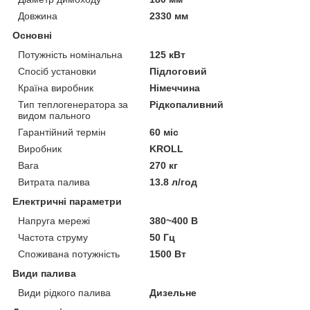
Довжина
2330 мм
Основні
Потужність номінальна
125 кВт
Спосіб установки
Підлоговий
Країна виробник
Німеччина
Тип теплогенератора за
Рідкопаливний
видом пального
Гарантійний термін
60 міс
Виробник
KROLL
Вага
270 кг
Витрата палива
13.8 л/год
Електричні параметри
Напруга мережі
380~400 В
Частота струму
50 Гц
Споживана потужність
1500 Вт
Види палива
Види рідкого палива
Дизельне