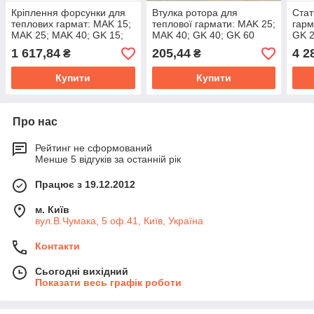
Кріплення форсунки для
Втулка ротора для
Стат
теплових гармат: MAK 15;
теплової гармати: MAK 25;
гарм
MAK 25; MAK 40; GK 15;
MAK 40; GK 40; GK 60
GK 2
GK 20; GK28; GK 40; GK
1 617,84
205,44
4 2
₴
₴
60
Купити
Купити
Про нас
Рейтинг не сформований
Менше 5 відгуків за останній рік
Працює з 19.12.2012
м. Київ
вул.В.Чумака, 5 оф.41, Київ, Україна
Контакти
Сьогодні вихідний
Показати весь графік роботи