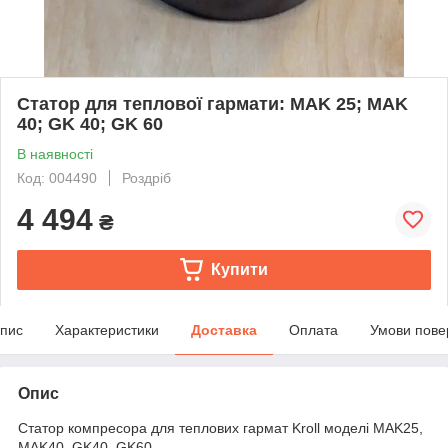
Статор для теплової гармати: MAK 25; MAK
40; GK 40; GK 60
В наявності
Код: 004490
Роздріб
4 494
₴
Купити
пис
Характеристики
Доставка
Оплата
Умови пове
Опис
Статор компресора для теплових гармат Kroll моделі MAK25,
MAK40, GK40, GK60.