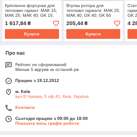
Кріплення форсунки для
Втулка ротора для
Стат
теплових гармат: MAK 15;
теплової гармати: MAK 25;
гарм
MAK 25; MAK 40; GK 15;
MAK 40; GK 40; GK 60
GK 2
GK 20; GK28; GK 40; GK
1 617,84
205,44
4 2
₴
₴
60
Купити
Купити
Про нас
Рейтинг не сформований
Менше 5 відгуків за останній рік
Працює з 19.12.2012
м. Київ
вул.В.Чумака, 5 оф.41, Київ, Україна
Контакти
Сьогодні працює з 09:00 до 18:00
Показати весь графік роботи