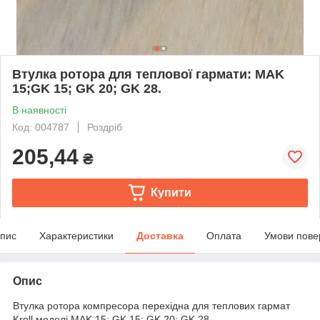
Втулка ротора для теплової гармати: MAK
15;GK 15; GK 20; GK 28.
В наявності
Код: 004787
Роздріб
205,44
₴
Купити
пис
Характеристики
Доставка
Оплата
Умови пове
Опис
Втулка ротора компресора перехідна для теплових гармат
Kroll моделі MAK 15; GK 15; GK 20; GK 28..