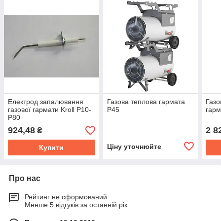
Електрод запалювання
Газова теплова гармата
Газо
газової гармати Kroll P10-
P45
гарм
P80
924,48
2 8
₴
Ціну уточнюйте
Купити
Про нас
Рейтинг не сформований
Менше 5 відгуків за останній рік