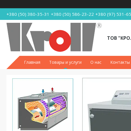
+380 (50) 380-35-31
+380 (50) 586-23-22
+380 (97) 531-6
ТОВ "КРО
Главная
Товары и услуги
О нас
Контакты