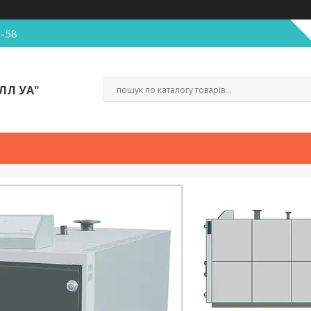
5-58
ЛЛ УА"