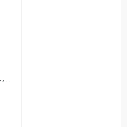
-
котла.