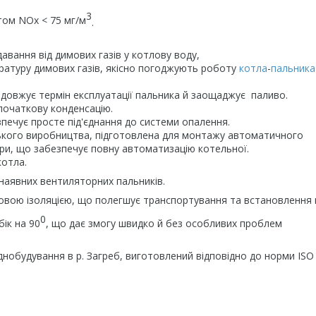
3
стом NOx < 75 мг/м
.
вання від димових газів у котлову воду,
ературу димових газів, якісно погоджують роботу
котла
-
пальника
родовжує термін експлуатації пальника й заощаджує паливо.
 початкову конденсацію.
езпечує просте під'єднання до системи опалення.
ького виробництва, підготовлена для монтажу автоматичного
ри, що забезпечує повну автоматизацію котельної.
котла.
 наявних вентиляторних пальників.
овою ізоляцією, що полегшує транспортування та встановлення 
0
ік на 90
, що дає змогу швидко й без особливих проблем
уднобудування в р. Загреб, виготовлений відповідно до норми ISO