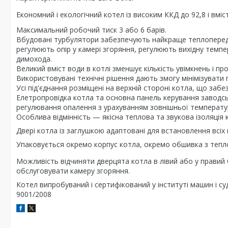
Економний і екологічний котел із високим ККД до 92,8 і вмі
Максимальний робочий тиск 3 або 6 барів.
Вбудовані турбулятори забезпечують найкраще теплопереда
регулюють опір у камері згоряння, регулюють вихідну темп
димохода.
Великий вміст води в котлі зменшує кількість увімкнень і п
Використовувані технічні рішення дають змогу мінімізувати
Усі під'єднання розміщені на верхній стороні котла, що заб
Елетропровідка котла та основна панель керування заводс
регулювання опалення з урахуванням зовнішньої температу
Особлива відмінність — якісна теплова та звукова ізоляція 
Двері котла із заглушкою адаптовані для встановлення всіх
Упаковується окремо корпус котла, окремо обшивка з тепл
Можливість відчиняти дверцята котла в лівий або у правий б
обслуговувати камеру згоряння.
Котел випробуваний і сертифікований у інституті машин і с
9001/2008