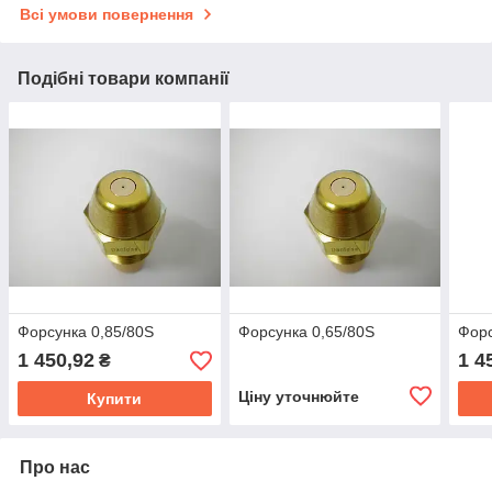
Всі умови повернення
Подібні товари компанії
Форсунка 0,85/80S
Форсунка 0,65/80S
Форс
1 450,92
1 4
₴
Ціну уточнюйте
Купити
Про нас