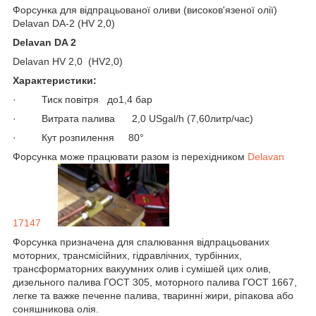
Форсунка для відпрацьованої оливи (високов'язеної олії)
Delavan DA-2 (HV 2,0)
Delavan DA 2
Delavan HV 2,0 (HV2,0)
Характеристики:
· Тиск повітря до1,4 бар
· Витрата палива 2,0 USgal/h (7,60литр/час)
· Кут розпилення 80°
Форсунка може працювати разом із перехідником
Delavan
17147
Форсунка призначена для спалювання відпрацьованих
моторних, трансмісійних, гідравлічних, турбінних,
трансформаторних вакуумних олив і сумішей цих олив,
дизельного палива ГОСТ 305, моторного палива ГОСТ 1667,
легке та важке печенне палива, тваринні жири, ріпакова або
соняшникова олія.