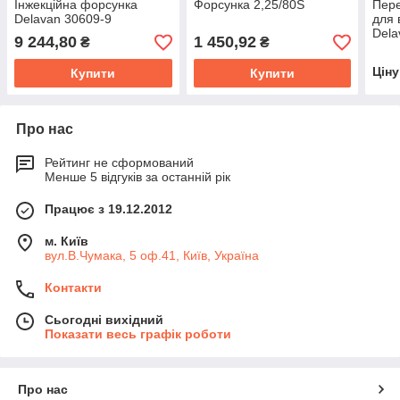
Інжекційна форсунка
Форсунка 2,25/80S
Пере
Delavan 30609-9
для 
Dela
9 244,80
1 450,92
₴
₴
Цін
Купити
Купити
Про нас
Рейтинг не сформований
Менше 5 відгуків за останній рік
Працює з 19.12.2012
м. Київ
вул.В.Чумака, 5 оф.41, Київ, Україна
Контакти
Сьогодні вихідний
Показати весь графік роботи
Про нас