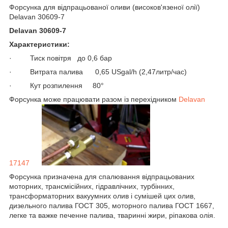
Форсунка для відпрацьованої оливи (високов'язеної олії)
Delavan 30609-7
Delavan 30609-7
Характеристики:
· Тиск повітря до 0,6 бар
· Витрата палива 0,65 USgal/h (2,47литр/час)
· Кут розпилення 80°
Форсунка може працювати разом із перехідником
Delavan
17147
Форсунка призначена для спалювання відпрацьованих
моторних, трансмісійних, гідравлічних, турбінних,
трансформаторних вакуумних олив і сумішей цих олив,
дизельного палива ГОСТ 305, моторного палива ГОСТ 1667,
легке та важке печенне палива, тваринні жири, ріпакова олія.