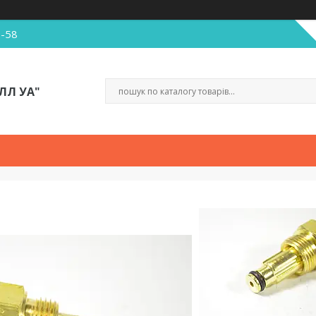
5-58
ЛЛ УА"