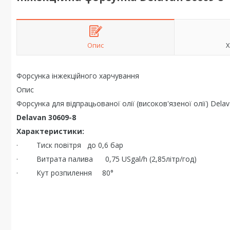
Опис
Х
Форсунка інжекційного харчування
Опис
Форсунка для відпрацьованої олії (високов'язеної олії) Dela
Delavan 30609-8
Характеристики:
· Тиск повітря до 0,6 бар
· Витрата палива 0,75 USgal/h (2,85літр/год)
· Кут розпилення 80°