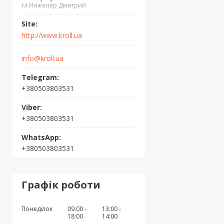
гл.Инженер Дмитрий
http://www.kroll.ua
info@kroll.ua
+380503803531
+380503803531
+380503803531
Графік роботи
Понеділок
09:00
13:00
18:00
14:00