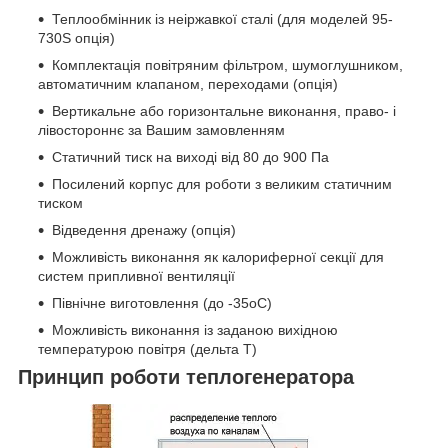
Теплообмінник із неіржавкої сталі (для моделей 95-
730S опція)
Комплектація повітряним фільтром, шумоглушником,
автоматичним клапаном, переходами (опція)
Вертикальне або горизонтальне виконання, право- і
лівостороннє за Вашим замовленням
Статичний тиск на виході від 80 до 900 Па
Посилений корпус для роботи з великим статичним
тиском
Відведення дренажу (опція)
Можливість виконання як калориферної секції для
систем припливної вентиляції
Північне виготовлення (до -35
о
С)
Можливість виконання із заданою вихідною
температурою повітря (дельта Т)
Принцип роботи теплогенератора