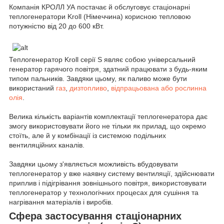
Компанія КРОЛЛ УА постачає й обслуговує стаціонарні
теплогенератори Kroll (Німеччина) корисною тепловою
потужністю від 20 до 600 кВт.
Теплогенератор Kroll серії S являє собою універсальний
генератор гарячого повітря, здатний працювати з будь-яким
типом пальників. Завдяки цьому, як паливо може бути
використаний
газ
,
дизтопливо
,
відпрацьована або рослинна
олія
.
Велика кількість варіантів комплектації теплогенератора дає
змогу використовувати його не тільки як прилад, що окремо
стоїть, але й у комбінації із системою подільних
вентиляційних каналів.
Завдяки цьому з'являється можливість вбудовувати
теплогенератор у вже наявну систему вентиляції, здійснювати
приплив і підігрівання зовнішнього повітря, використовувати
теплогенератор у технологічних процесах для сушіння та
нагрівання матеріалів і виробів.
Сфера застосування стаціонарних