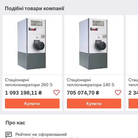
Подібні товари компанії
Стаціонарні
Стаціонарні
Стац
теплогенератори 260 S
теплогенератори 140 S
тепл
1 093 198,11
705 074,70
2 3
₴
₴
Купити
Купити
Про нас
Рейтинг не сформований