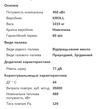
Основні
Потужність номінальна
450 кВт
Виробник
KROLL
Вага
1015 кг
Країна виробник
Німеччина
Гарантійний термін
60 міс
Види палива
Види рідкого палива
Відпрацьоване масло
Види газового палива
Природний, Зріджений
Додаткові характеристики
Рівень шуму
77 дБ
Користувальницькі характеристики
ДТ ° C
44
Витрата повітря, куб. м/год
35000
Номінальна теплова
489
потужність, кВт
Тиск повітря Ра
120