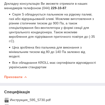
Докладну консультацію Ви зможете отримати в наших
менеджерів телефоном (044)
229-10-87
.
Серія S обладнується пальником на рідкому паливі,
газі або відпрацьованій оливі. Можливе виготовлення з
різним статичним тиском до 900 Па, а також
спеціалізування без вентилятора у формі секції для
центрального кондиціонера. Також можливе
вироблення для підігрівання приточного повітря до (-35
г.С).
Ціна зроблена без пальника для виконання з
мінімальним тиском від 80 до 140 Па залежно від
моделі.
Все обладнання KROLL має сертифікати відповідності
українським стандартам
Приховати
Специфікація
Инструкция_S95_S730.pdf