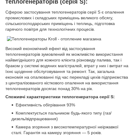
теплогенераторів (серія S):
Сферою застосування теплогенераторів серії S є опалення
промислових і складських приміщень великого обсягу,
сільськогосподарських приміщень і теплиць, підготовка
гарячого повітря для технологічних процесів.
Високий економічний ефект від застосування
теплогенераторів зумовлений як можливістю використання
найвигіднішого для кожного клієнта різновиду палива, так і
браком у системі водяних магістралей, втрат у них і витрат на
їхнє щоденне обслуговування та ремонт. Так, загальна
економія на опалюванні під час перекладі цехів підприємства
з централізованого кісткового опалення на використання
теплогенераторів досягає понад 30% на рік.
Споживчі характеристики теплогенератора серії S:
Ефективність обігрівання 93%
Комплектується пальником будь-якого типу (газ/
дизель/відпрацювання)
Камера згоряння з високотемпературної неіржавкої
сталі. Гарантія на камеру згоряння — 5 років.