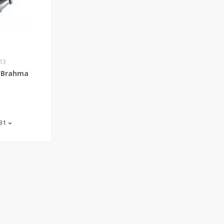
13
 Brahma
-31