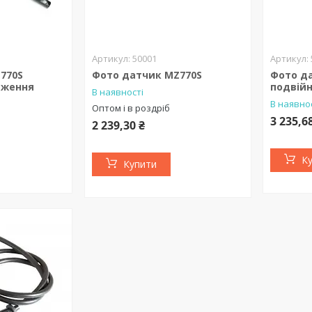
50001
770S
Фото датчик MZ770S
Фото д
вження
подвій
В наявності
В наявно
Оптом і в роздріб
3 235,6
2 239,30 ₴
К
Купити