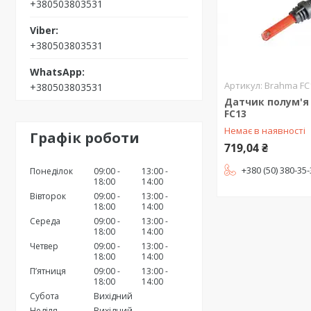
+380503803531
+380503803531
Brahma FC
+380503803531
Датчик полум'я
FC13
Немає в наявності
Графік роботи
719,04 ₴
+380 (50) 380-35
Понеділок
09:00
13:00
18:00
14:00
Вівторок
09:00
13:00
18:00
14:00
Середа
09:00
13:00
18:00
14:00
Четвер
09:00
13:00
18:00
14:00
Пʼятниця
09:00
13:00
18:00
14:00
Субота
Вихідний
Неділя
Вихідний