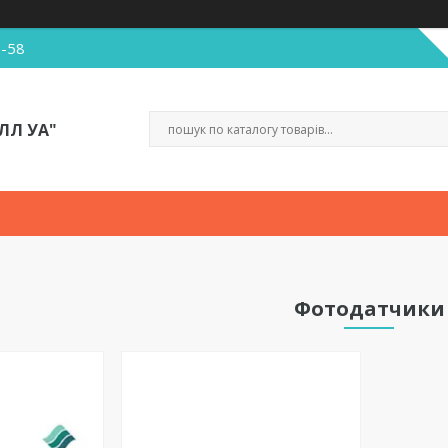
5-58
ЛЛ УА"
Фотодатчики