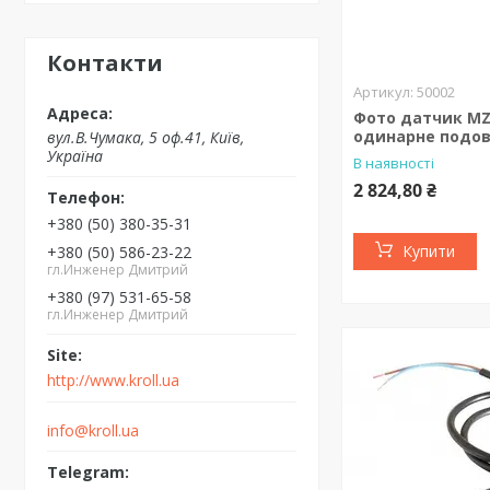
Контакти
50002
Фото датчик MZ
одинарне подо
вул.В.Чумака, 5 оф.41, Київ,
Україна
В наявності
2 824,80 ₴
+380 (50) 380-35-31
Купити
+380 (50) 586-23-22
гл.Инженер Дмитрий
+380 (97) 531-65-58
гл.Инженер Дмитрий
http://www.kroll.ua
info@kroll.ua