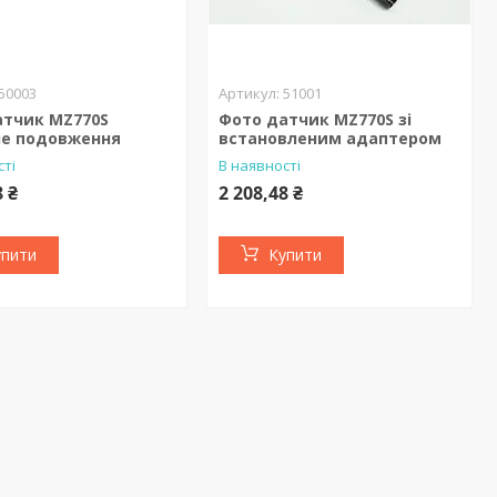
50003
51001
атчик MZ770S
Фото датчик MZ770S зі
не подовження
встановленим адаптером
сті
В наявності
8 ₴
2 208,48 ₴
упити
Купити