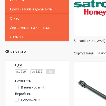
Презентации и документы
О нас
Сертификаты и лицензии
Отзывы
Satronic (Honeywell)
Фільтри
Ціна
Наявність
В наявності
4
Виробник
Honeywell
1