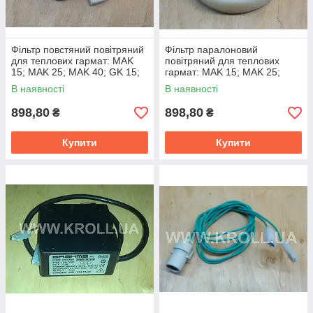
Фільтр повстяний повітряний
Фільтр паралоновий
для теплових гармат: MAK
повітряний для теплових
15; MAK 25; MAK 40; GK 15;
гармат: MAK 15; MAK 25;
GK 20; GK28; GK 40; GK 60
MAK 40; GK 15; GK 20; GK28;
В наявності
В наявності
GK 40; GK 60
898,80
898,80
₴
₴
Купити
Купити