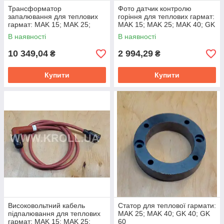
Трансформатор
Фото датчик контролю
запалювання для теплових
горіння для теплових гармат:
гармат: MAK 15; MAK 25;
MAK 15; MAK 25; MAK 40; GK
MAK 40; GK 15; GK 20; GK28;
15; GK 20; GK28; GK 40; GK
В наявності
В наявності
GK 40; GK 60
60
10 349,04
2 994,29
₴
₴
Купити
Купити
Високовольтний кабель
Статор для теплової гармати:
підпалювання для теплових
MAK 25; MAK 40; GK 40; GK
гармат: MAK 15; MAK 25;
60