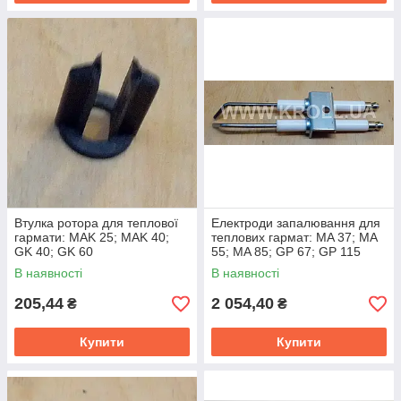
Втулка ротора для теплової
Електроди запалювання для
гармати: MAK 25; MAK 40;
теплових гармат: MA 37; MA
GK 40; GK 60
55; MA 85; GP 67; GP 115
В наявності
В наявності
205,44
2 054,40
₴
₴
Купити
Купити