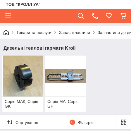
ТОВ "КРОЛЛ УА"
Товари та послуги
Запасні частини
Запчастини до д
Дизельні теплові гармати Kroll
Серія МАК, Серія
Серія MA, Серія
GK
GP
Сортування
0
Фільтри