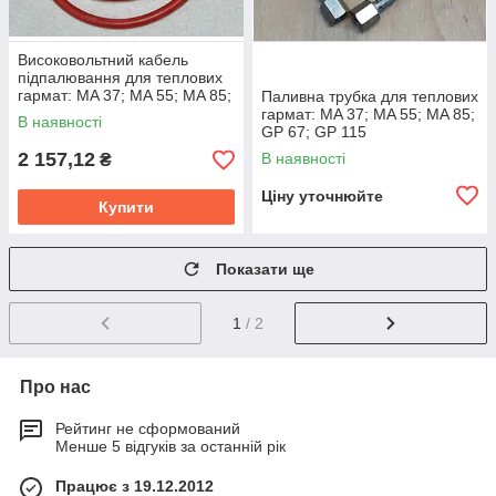
Високовольтний кабель
підпалювання для теплових
гармат: MA 37; MA 55; MA 85;
Паливна трубка для теплових
GP 67; GP 115
гармат: MA 37; MA 55; MA 85;
В наявності
GP 67; GP 115
2 157,12
В наявності
₴
Ціну уточнюйте
Купити
Показати ще
1
/ 2
Про нас
Рейтинг не сформований
Менше 5 відгуків за останній рік
Працює з 19.12.2012