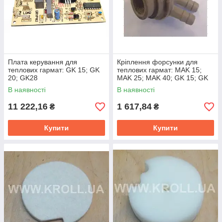
Плата керування для
Кріплення форсунки для
теплових гармат: GK 15; GK
теплових гармат: MAK 15;
20; GK28
MAK 25; MAK 40; GK 15; GK
20; GK28; GK 40; GK 60
В наявності
В наявності
11 222,16
1 617,84
₴
₴
Купити
Купити