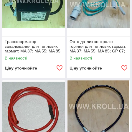
Трансформатор
Фото датчик контролю
запалювання для теплових
горіння для теплових гармат:
гармат: MA 37; MA 55; MA 85;
MA 37; MA 55; MA 85; GP 67;
GP 67; GP 115
GP 115
В наявності
В наявності
Ціну уточнюйте
Ціну уточнюйте