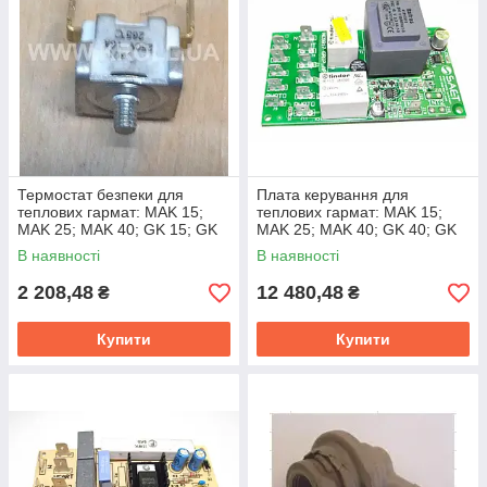
Термостат безпеки для
Плата керування для
теплових гармат: MAK 15;
теплових гармат: MAK 15;
MAK 25; MAK 40; GK 15; GK
MAK 25; MAK 40; GK 40; GK
20; GK28; GK 40; GK 60
60
В наявності
В наявності
2 208,48
12 480,48
₴
₴
Купити
Купити