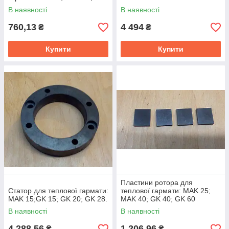
MAK 40; GK 15; GK 20; GK28;
В наявності
В наявності
GK 40; GK 60
760,13
4 494
₴
₴
Купити
Купити
Пластини ротора для
Статор для теплової гармати:
теплової гармати: MAK 25;
MAK 15;GK 15; GK 20; GK 28.
MAK 40; GK 40; GK 60
В наявності
В наявності
4 288,56
1 206,96
₴
₴