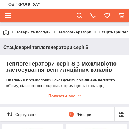
ТОВ "КРОЛЛ УА"
Товари та послуги
Теплогенератори
Стаціонарні теп
Стаціонарні теплогенератори серії S
Теплогенератори серії S з можливістю
застосування вентиляційних каналів
Опалення промислових і складських приміщень великого
об'єму, сільськогосподарських приміщень і теплиць,
підготовка гарячого повітря для технологічних процесів.
Показати все
Паливо —
газ
,
дизпаливо
,
відпрацьоване масло
. Можливо
розподіл теплого повітря по вентиляційних каналах, а також
припливна вентиляція. Велика кількість варіантів
комплектації, також можливо виготовлення теплогенератора
Сортування
0
Фільтри
під індивідуальні виконання (тиск повітря, повітря обмін,
зовнішнє або внутрішнє виконання, тощо)